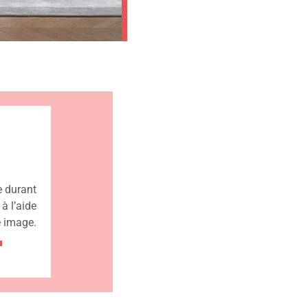
 durant
à l’aide
e image.